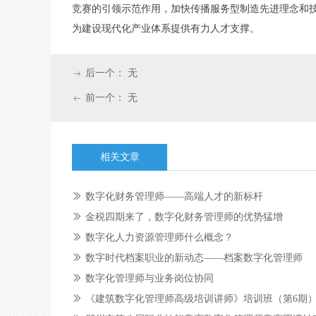
竞赛的引领示范作用，加快传播服务型制造先进理念和
为建设现代化产业体系提供有力人才支撑。
后一个：
无
ꁹ
前一个：
无
ꂃ
相关文章
ꅀ
数字化财务管理师——高端人才的新标杆
ꅀ
金税四期来了，数字化财务管理师的优势猛增
ꅀ
数字化人力资源管理师什么概念？
ꅀ
数字时代档案职业的新动态——档案数字化管理师
ꅀ
数字化管理师与业务岗位协同
ꅀ